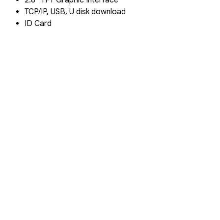
2.8" TFT Graphic Interface
TCP/IP, USB, U disk download
ID Card